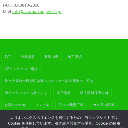
FAX：03-3810-2356
Mail:
info@azuma-kougyo.co.jp
TOP
企業情報
事業内容
施工実績
AZアンカーのご紹介
防水改修時や既存防水面へのアンカー設置事例のご紹介
屋根のリフォーム承ります
採用情報
個人情報保護方針
お問い合わせ
リンク集
日々の我妻工業
カメ子の部屋
シェルターインクルーシブプレイス コパル（山形市南部児童遊戯施設）
よりよいエクスペリエンスを提供するため、当ウェブサイトでは
Cookie を使用しています。引き続き閲覧する場合、Cookie の使用